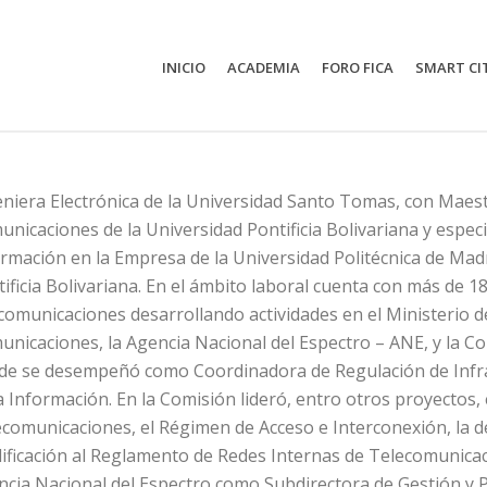
INICIO
ACADEMIA
FORO FICA
SMART CI
niera Electrónica de la Universidad Santo Tomas, con Maest
nicaciones de la Universidad Pontificia Bolivariana y espec
rmación en la Empresa de la Universidad Politécnica de Madr
ificia Bolivariana. En el ámbito laboral cuenta con más de 1
comunicaciones desarrollando actividades en el Ministerio d
nicaciones, la Agencia Nacional del Espectro – ANE, y la 
de se desempeñó como Coordinadora de Regulación de Infrae
a Información. En la Comisión lideró, entro otros proyectos, 
comunicaciones, el Régimen de Acceso e Interconexión, la d
ificación al Reglamento de Redes Internas de Telecomunica
cia Nacional del Espectro como Subdirectora de Gestión y P