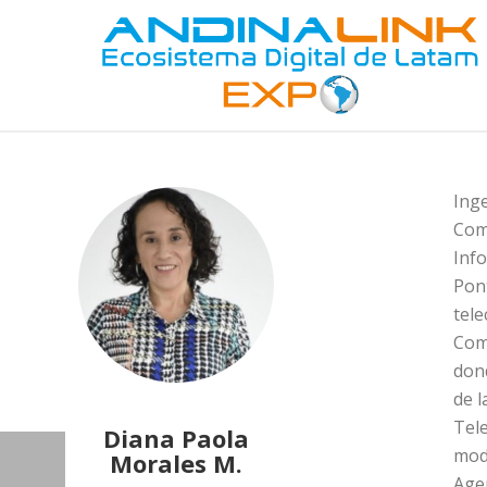
Inge
Comu
Info
Pont
tele
Comu
don
de l
Tele
Diana Paola
mod
Morales M.
Agen