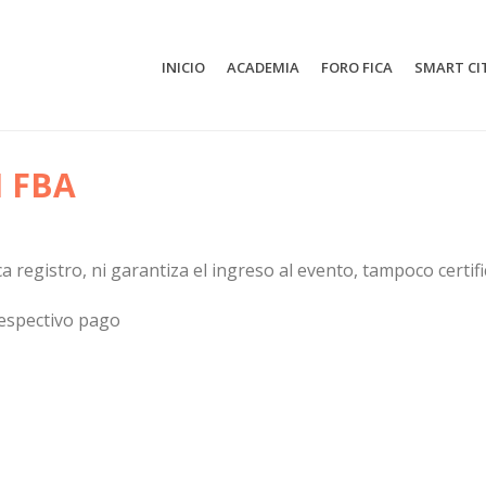
INICIO
ACADEMIA
FORO FICA
SMART CI
I FBA
ca registro, ni garantiza el ingreso al evento, tampoco certi
respectivo pago