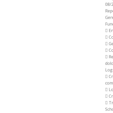
08/2
Rep
Gere
Fun
 En
 C
 Ge
 Co
 Re
dolo
Log
 Cr
comp
 L
 Cr
 Tr
Scho