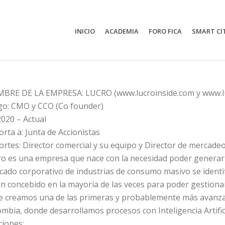
INICIO
ACADEMIA
FORO FICA
SMART CI
BRE DE LA EMPRESA: LUCRO (www.lucroinside.com y www.l
go: CMO y CCO (Co founder)
020 – Actual
rta a: Junta de Accionistas
rtes: Director comercial y su equipo y Director de mercade
ro es una empresa que nace con la necesidad poder generar
ado corporativo de industrias de consumo masivo se identif
n concebido en la mayoría de las veces para poder gestiona
e creamos una de las primeras y probablemente más avan
mbia, donde desarrollamos procesos con Inteligencia Artifici
ciones: