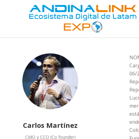
NOM
Car
06/2
Repo
Repo
Luc
merc
está
end
Carlos Martínez
Colo
CMO y CCO (Co founder)
Fun