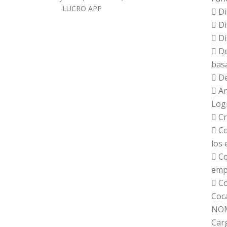
LUCRO APP
 Di
 Di
 Di
 De
basa
 De
 An
Log
 C
 C
los 
 Co
emp
 Co
Coca
NOM
Carg