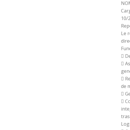
NOM
Car
10/
Rep
Le r
dire
Fun
 De
 As
gene
 R
de 
 Ge
 C
inte
tras
Log