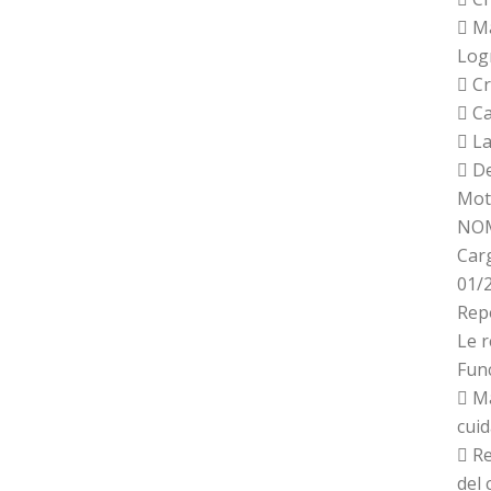
 Ma
Log
 Cr
 Ca
 La
 De
Mot
NOM
Car
01/
Rep
Le 
Fun
 Ma
cuid
 Re
del 