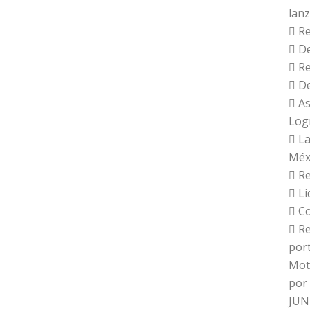
lan
 Re
 De
 R
 De
 As
Log
 L
Méx
 R
 Li
 C
 R
port
Moti
por 
JUN