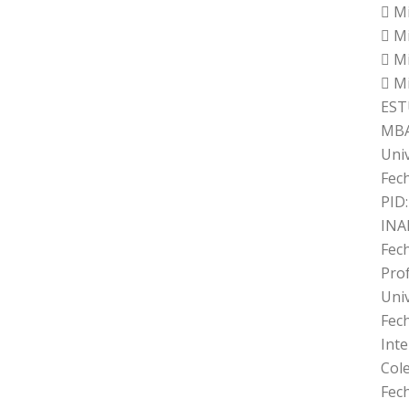
 M
 M
 M
 M
EST
MB
Uni
Fec
PID:
INA
Fec
Prof
Uni
Fec
Inte
Col
Fec