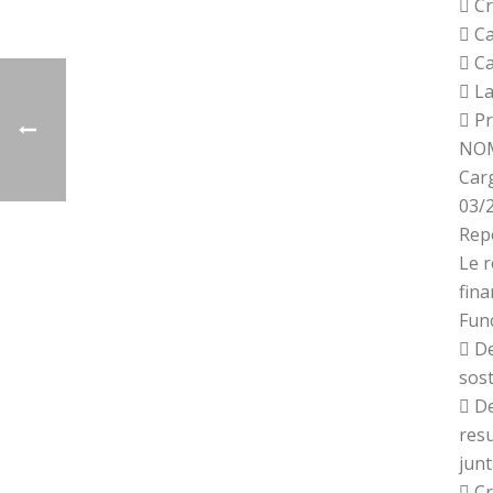
 C
 C
 C
 La
 Pr
NOM
Car
03/
Repo
Le r
fina
Fun
 De
sost
 De
resu
junt
 Cr