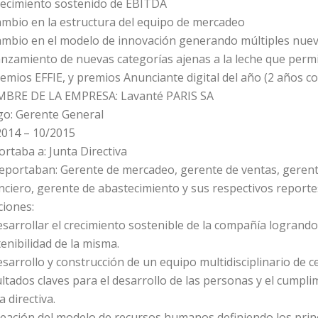
recimiento sostenido de EBITDA
ambio en la estructura del equipo de mercadeo
ambio en el modelo de innovación generando múltiples nueva
nzamiento de nuevas categorías ajenas a la leche que permi
emios EFFIE, y premios Anunciante digital del año (2 años c
BRE DE LA EMPRESA: Lavanté PARIS SA
go: Gerente General
2014 – 10/2015
rtaba a: Junta Directiva
eportaban: Gerente de mercadeo, gerente de ventas, gerente
nciero, gerente de abastecimiento y sus respectivos reporte
ciones:
sarrollar el crecimiento sostenible de la compañía logrand
enibilidad de la misma.
sarrollo y construcción de un equipo multidisciplinario de 
ltados claves para el desarrollo de las personas y el cumpl
a directiva.
eación del modelo de recursos humanos definiendo los princi