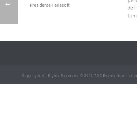
Presidente Fedesoft
de F
toma
Copyright All Rights Reserved © 2019 TDC Events Internatio