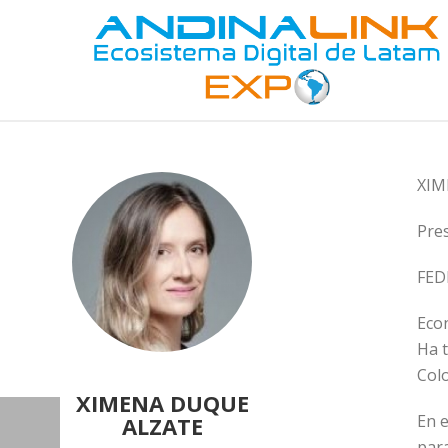
XIM
Pres
FED
Econ
Ha t
Col
XIMENA DUQUE
En e
ALZATE
para