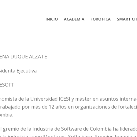
INICIO
ACADEMIA
FORO FICA
SMART CI
ENA DUQUE ALZATE
identa Ejecutiva
ESOFT
omista de la Universidad ICESI y máster en asuntos interna
rabajado por más de 12 años en organizaciones de fortaleci
ombia.
l gremio de la Industria de Software de Colombia ha lidera
 la industria como Mentores, Softwhere, Premios Ingenio y 