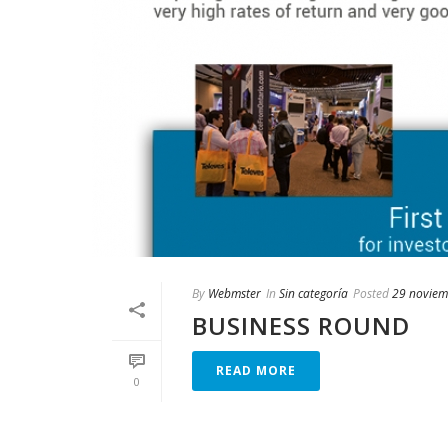
By
Webmster
In
Sin categoría
Posted
29 noviem
BUSINESS ROUND
READ MORE
0