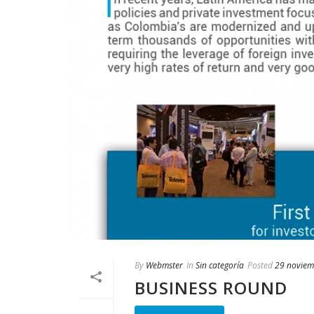
By
Webmster
In
Sin categoría
Posted
29 noviem
BUSINESS ROUND