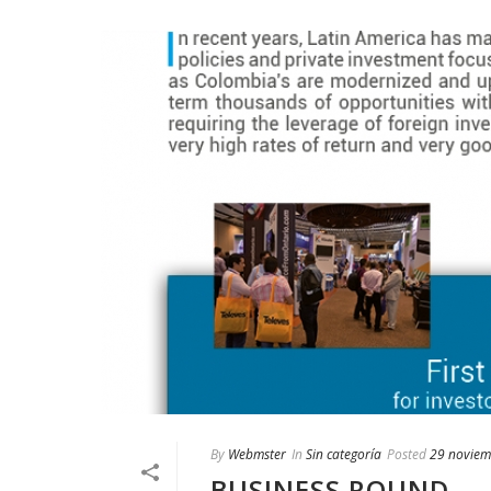
By
Webmster
In
Sin categoría
Posted
29 noviem
BUSINESS ROUND