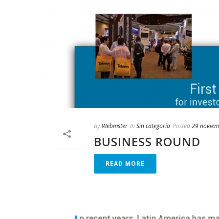
By
Webmster
In
Sin categoría
Posted
29 noviem
BUSINESS ROUND
READ MORE